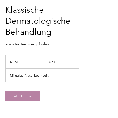
Klassische
Dermatologische
Behandlung
Auch für Teens empfohlen.
69
Euro
45 Min.
4
69 €
5
M
Mimulus Naturkosmetik
i
n
.
Jetzt buchen