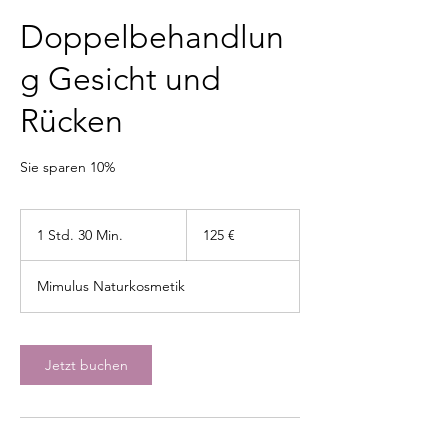
Doppelbehandlun
g Gesicht und
Rücken
Sie sparen 10%
125
Euro
1 Std. 30 Min.
1
125 €
S
t
Mimulus Naturkosmetik
d
3
0
M
Jetzt buchen
i
n
.