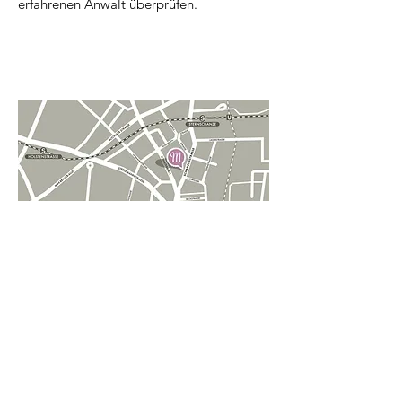
erfahrenen Anwalt überprüfen.
MIMULUS NATURKOSMETIK
SCHANZENSTRASSE 39
D-20357 HAMBURG
Tel.:
040 4308037
ÖFFNUNGSZEITEN: